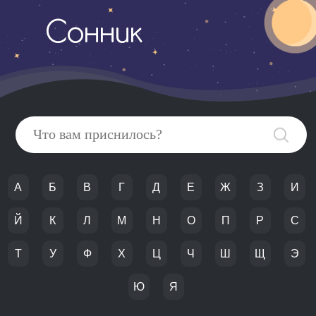
Сонник
А
Б
В
Г
Д
Е
Ж
З
И
Й
К
Л
М
Н
О
П
Р
С
Т
У
Ф
Х
Ц
Ч
Ш
Щ
Э
Ю
Я