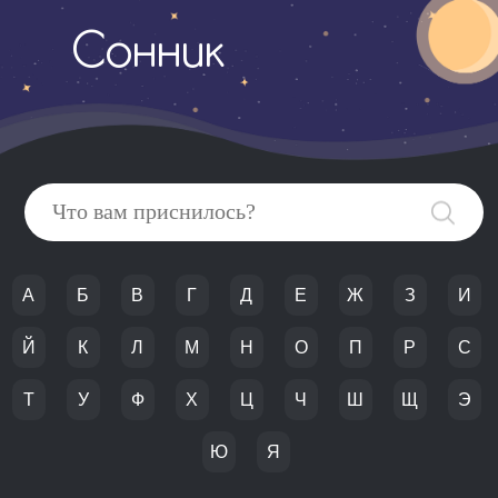
Сонник
А
Б
В
Г
Д
Е
Ж
З
И
Й
К
Л
М
Н
О
П
Р
С
Т
У
Ф
Х
Ц
Ч
Ш
Щ
Э
Ю
Я