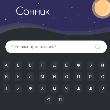
Сонник
А
Б
В
Г
Д
Е
Ж
З
И
Й
К
Л
М
Н
О
П
Р
С
Т
У
Ф
Х
Ц
Ч
Ш
Щ
Э
Ю
Я