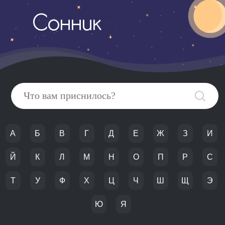
Сонник
А
Б
В
Г
Д
Е
Ж
З
И
Й
К
Л
М
Н
О
П
Р
С
Т
У
Ф
Х
Ц
Ч
Ш
Щ
Э
Ю
Я