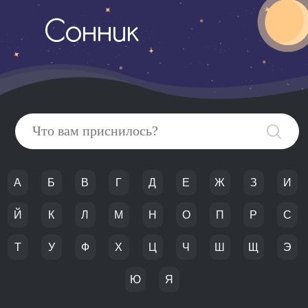
Сонник
А
Б
В
Г
Д
Е
Ж
З
И
Й
К
Л
М
Н
О
П
Р
С
Т
У
Ф
Х
Ц
Ч
Ш
Щ
Э
Ю
Я