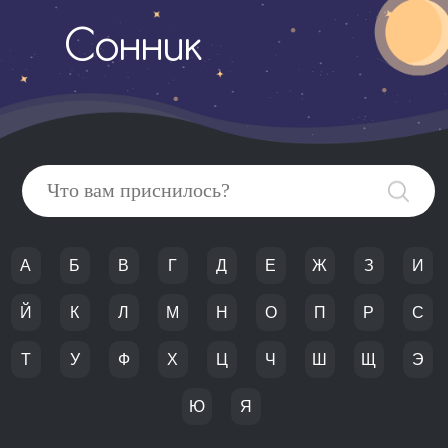
Сонник
А
Б
В
Г
Д
Е
Ж
З
И
Й
К
Л
М
Н
О
П
Р
С
Т
У
Ф
Х
Ц
Ч
Ш
Щ
Э
Ю
Я