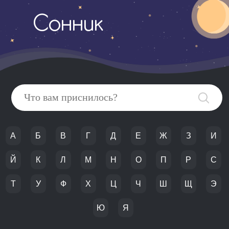
Сонник
А
Б
В
Г
Д
Е
Ж
З
И
Й
К
Л
М
Н
О
П
Р
С
Т
У
Ф
Х
Ц
Ч
Ш
Щ
Э
Ю
Я