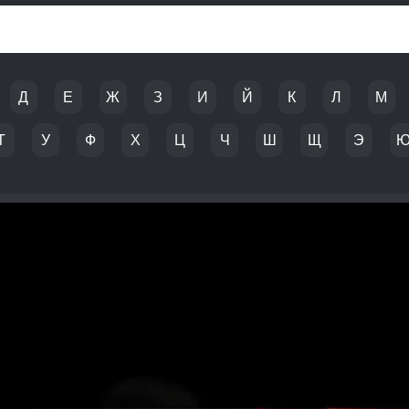
Д
Е
Ж
З
И
Й
К
Л
М
Т
У
Ф
Х
Ц
Ч
Ш
Щ
Э