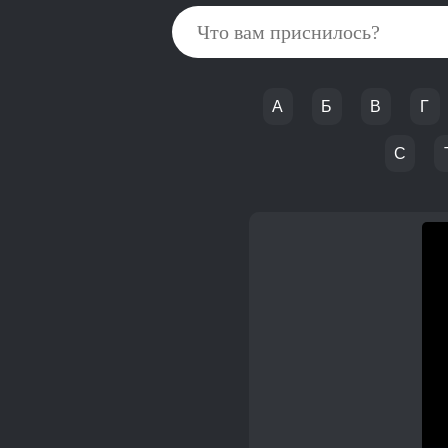
А
Б
В
Г
С