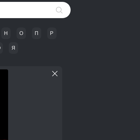
Н
О
П
Р
Ю
Я