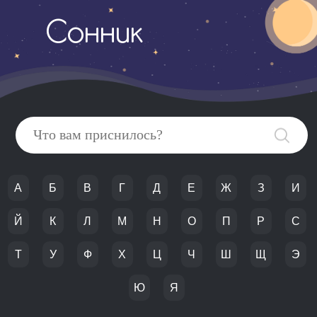
Сонник
А
Б
В
Г
Д
Е
Ж
З
И
Й
К
Л
М
Н
О
П
Р
С
Т
У
Ф
Х
Ц
Ч
Ш
Щ
Э
Ю
Я