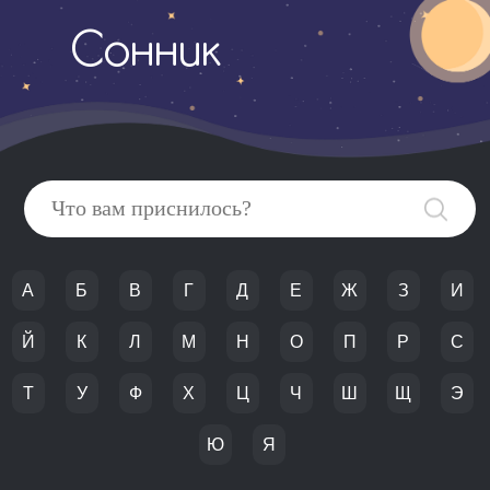
Сонник
А
Б
В
Г
Д
Е
Ж
З
И
Й
К
Л
М
Н
О
П
Р
С
Т
У
Ф
Х
Ц
Ч
Ш
Щ
Э
Ю
Я