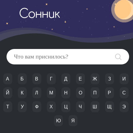
Сонник
А
Б
В
Г
Д
Е
Ж
З
И
Й
К
Л
М
Н
О
П
Р
С
Т
У
Ф
Х
Ц
Ч
Ш
Щ
Э
Ю
Я