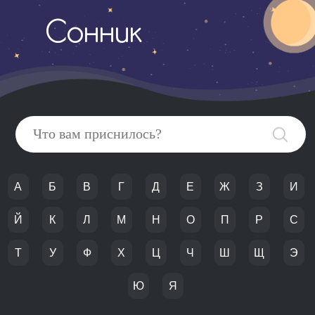
Сонник
А
Б
В
Г
Д
Е
Ж
З
И
Й
К
Л
М
Н
О
П
Р
С
Т
У
Ф
Х
Ц
Ч
Ш
Щ
Э
Ю
Я