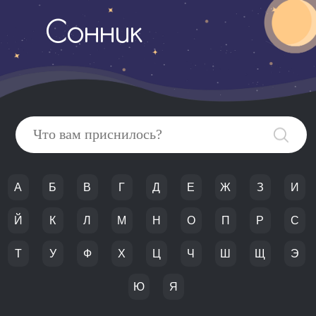
Сонник
А
Б
В
Г
Д
Е
Ж
З
И
Й
К
Л
М
Н
О
П
Р
С
Т
У
Ф
Х
Ц
Ч
Ш
Щ
Э
Ю
Я