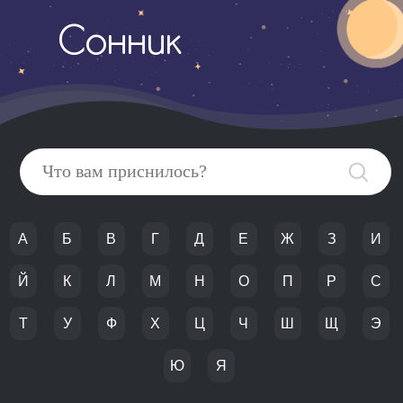
Сонник
А
Б
В
Г
Д
Е
Ж
З
И
Й
К
Л
М
Н
О
П
Р
С
Т
У
Ф
Х
Ц
Ч
Ш
Щ
Э
Ю
Я