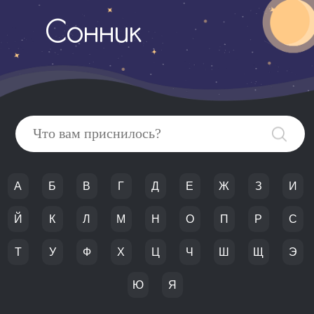
Сонник
А
Б
В
Г
Д
Е
Ж
З
И
Й
К
Л
М
Н
О
П
Р
С
Т
У
Ф
Х
Ц
Ч
Ш
Щ
Э
Ю
Я