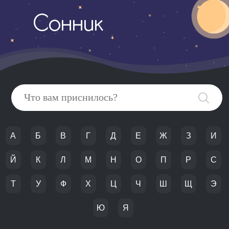
Сонник
А
Б
В
Г
Д
Е
Ж
З
И
Й
К
Л
М
Н
О
П
Р
С
Т
У
Ф
Х
Ц
Ч
Ш
Щ
Э
Ю
Я