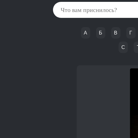
А
Б
В
Г
С