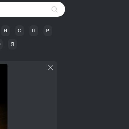
Н
О
П
Р
Ю
Я