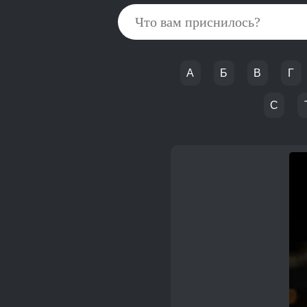
А
Б
В
Г
С