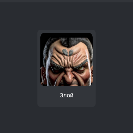
:
Злой