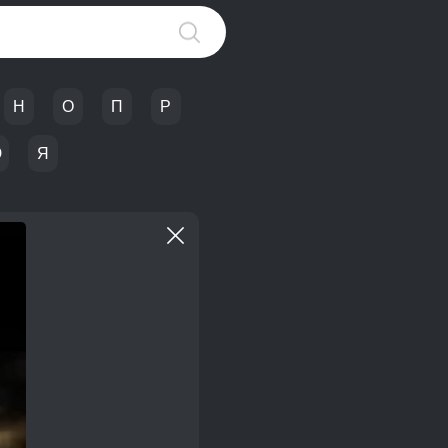
Н
О
П
Р
Ю
Я