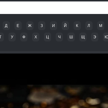
Д
Е
Ж
З
И
Й
К
Л
М
Т
У
Ф
Х
Ц
Ч
Ш
Щ
Э