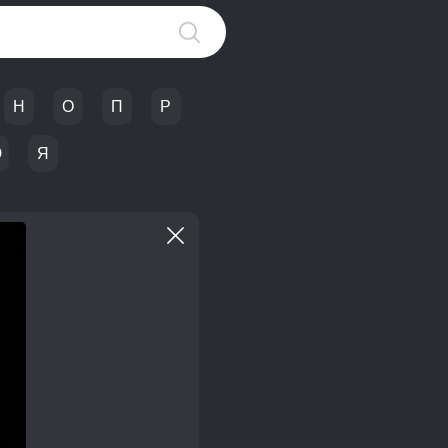
Н
О
П
Р
Ю
Я