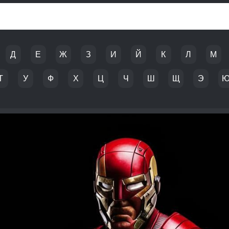
Д
Е
Ж
З
И
Й
К
Л
М
Т
У
Ф
Х
Ц
Ч
Ш
Щ
Э