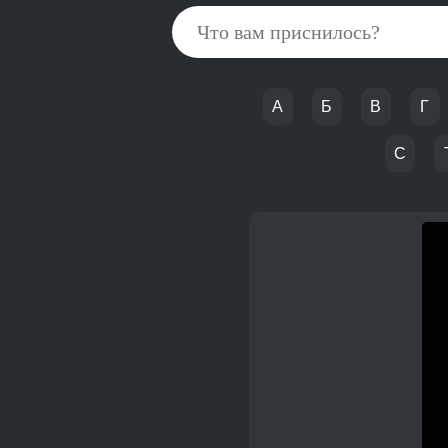
А
Б
В
Г
С