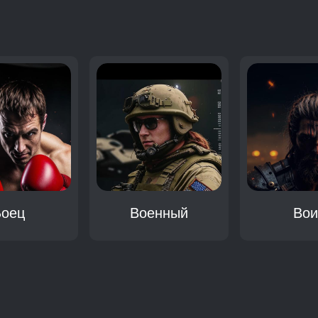
:
Боец
Военный
Вои