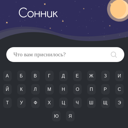
Сонник
А
Б
В
Г
Д
Е
Ж
З
И
Й
К
Л
М
Н
О
П
Р
С
Т
У
Ф
Х
Ц
Ч
Ш
Щ
Э
Ю
Я