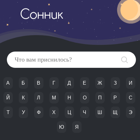
Сонник
А
Б
В
Г
Д
Е
Ж
З
И
Й
К
Л
М
Н
О
П
Р
С
Т
У
Ф
Х
Ц
Ч
Ш
Щ
Э
Ю
Я