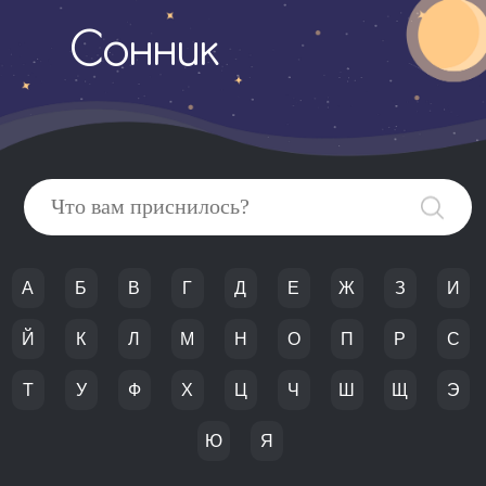
Сонник
А
Б
В
Г
Д
Е
Ж
З
И
Й
К
Л
М
Н
О
П
Р
С
Т
У
Ф
Х
Ц
Ч
Ш
Щ
Э
Ю
Я