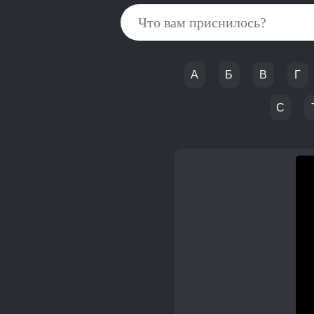
А
Б
В
Г
С