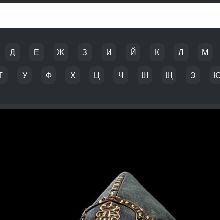
Д
Е
Ж
З
И
Й
К
Л
М
Т
У
Ф
Х
Ц
Ч
Ш
Щ
Э