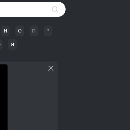
Н
О
П
Р
Ю
Я