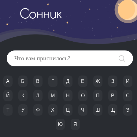
Сонник
А
Б
В
Г
Д
Е
Ж
З
И
Й
К
Л
М
Н
О
П
Р
С
Т
У
Ф
Х
Ц
Ч
Ш
Щ
Э
Ю
Я