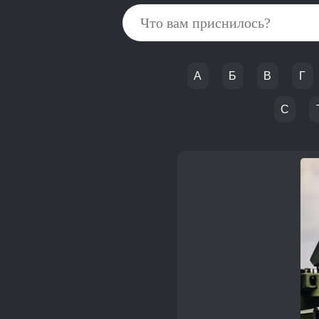
А
Б
В
Г
С