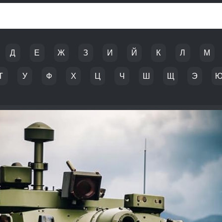
Д
Е
Ж
З
И
Й
К
Л
М
Т
У
Ф
Х
Ц
Ч
Ш
Щ
Э