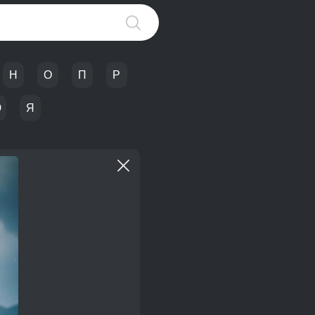
Н
О
П
Р
Ю
Я