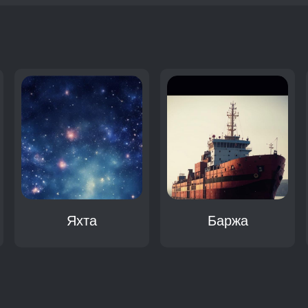
:
Яхта
Баржа