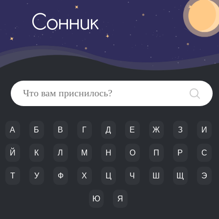
Сонник
А
Б
В
Г
Д
Е
Ж
З
И
Й
К
Л
М
Н
О
П
Р
С
Т
У
Ф
Х
Ц
Ч
Ш
Щ
Э
Ю
Я