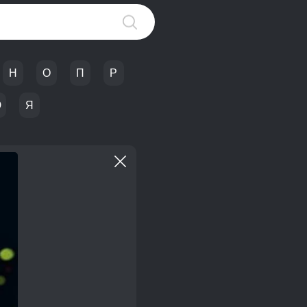
Н
О
П
Р
Ю
Я