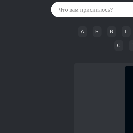
А
Б
В
Г
С