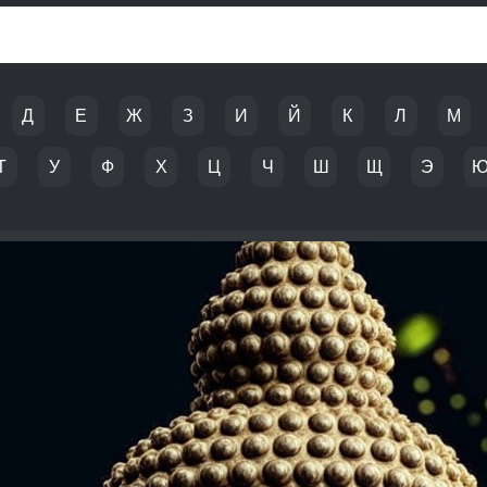
Д
Е
Ж
З
И
Й
К
Л
М
Т
У
Ф
Х
Ц
Ч
Ш
Щ
Э