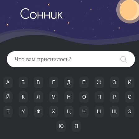
Сонник
А
Б
В
Г
Д
Е
Ж
З
И
Й
К
Л
М
Н
О
П
Р
С
Т
У
Ф
Х
Ц
Ч
Ш
Щ
Э
Ю
Я