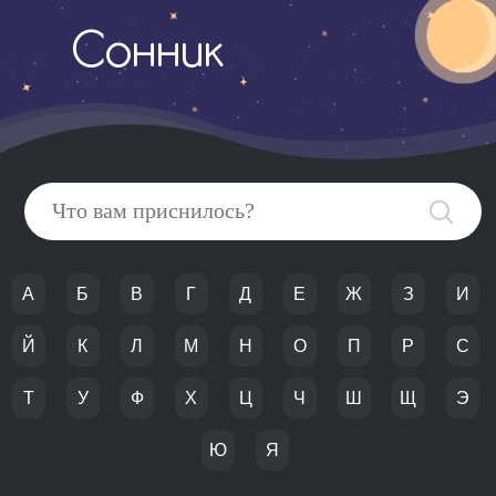
Сонник
А
Б
В
Г
Д
Е
Ж
З
И
Й
К
Л
М
Н
О
П
Р
С
Т
У
Ф
Х
Ц
Ч
Ш
Щ
Э
Ю
Я