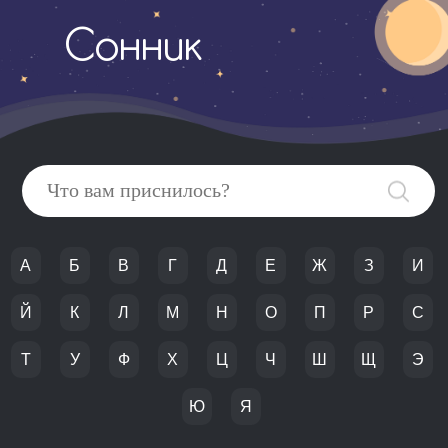
Сонник
А
Б
В
Г
Д
Е
Ж
З
И
Й
К
Л
М
Н
О
П
Р
С
Т
У
Ф
Х
Ц
Ч
Ш
Щ
Э
Ю
Я