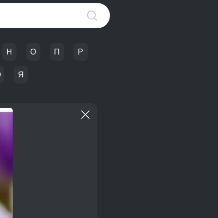
Н
О
П
Р
Ю
Я