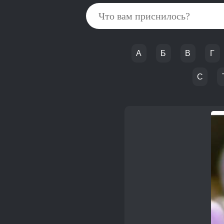
А
Б
В
Г
С