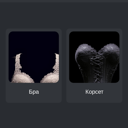
:
Бра
Корсет