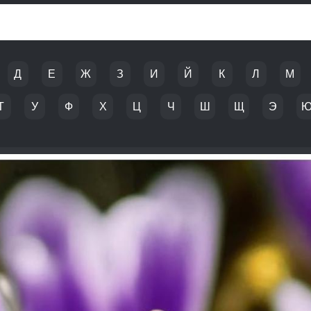
Д
Е
Ж
З
И
Й
К
Л
М
Т
У
Ф
Х
Ц
Ч
Ш
Щ
Э