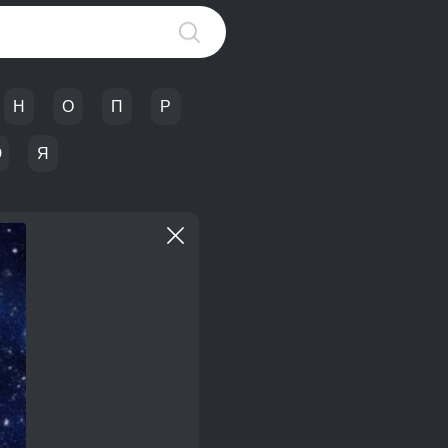
Н
О
П
Р
Ю
Я