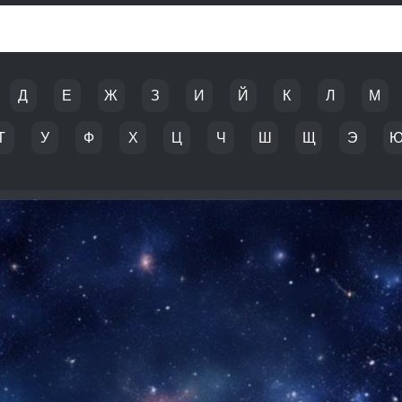
Д
Е
Ж
З
И
Й
К
Л
М
Т
У
Ф
Х
Ц
Ч
Ш
Щ
Э