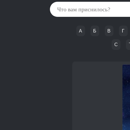
А
Б
В
Г
С