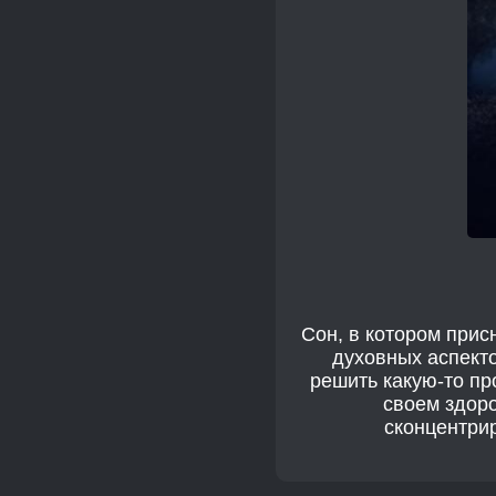
Сон, в котором при
духовных аспекто
решить какую-то пр
своем здоро
сконцентрир