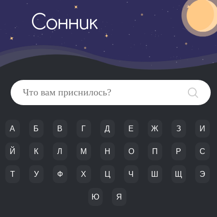
Сонник
А
Б
В
Г
Д
Е
Ж
З
И
Й
К
Л
М
Н
О
П
Р
С
Т
У
Ф
Х
Ц
Ч
Ш
Щ
Э
Ю
Я