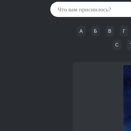
А
Б
В
Г
С