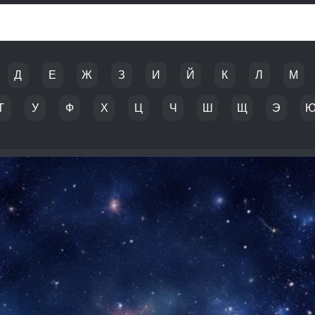
Д
Е
Ж
З
И
Й
К
Л
М
Т
У
Ф
Х
Ц
Ч
Ш
Щ
Э