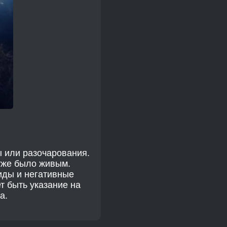
ы или разочарования.
 уже было живым.
иды и негативные
т быть указание на
а.