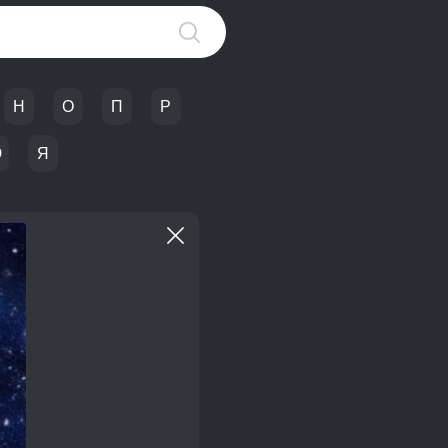
Н
О
П
Р
Ю
Я