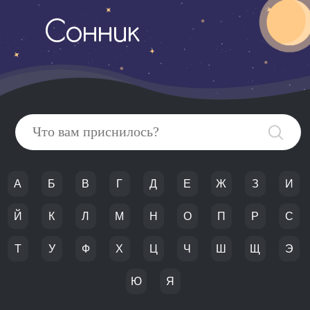
Сонник
А
Б
В
Г
Д
Е
Ж
З
И
Й
К
Л
М
Н
О
П
Р
С
Т
У
Ф
Х
Ц
Ч
Ш
Щ
Э
Ю
Я