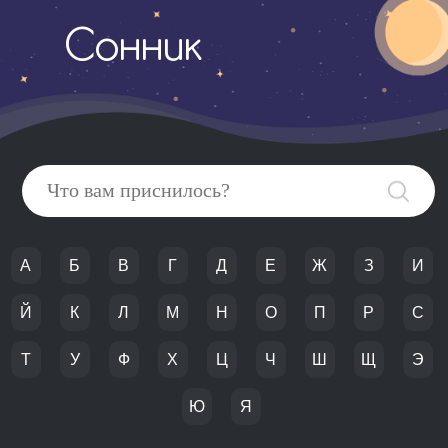
Сонник
А
Б
В
Г
Д
Е
Ж
З
И
Й
К
Л
М
Н
О
П
Р
С
Т
У
Ф
Х
Ц
Ч
Ш
Щ
Э
Ю
Я