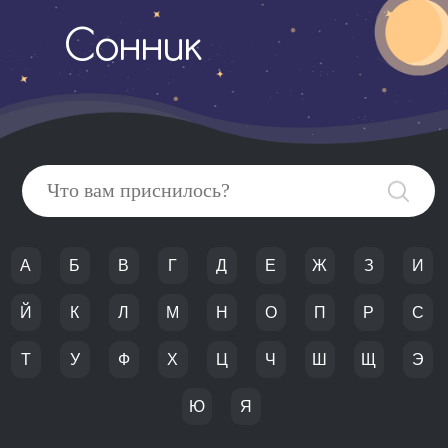
Сонник
А
Б
В
Г
Д
Е
Ж
З
И
Й
К
Л
М
Н
О
П
Р
С
Т
У
Ф
Х
Ц
Ч
Ш
Щ
Э
Ю
Я