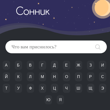
Сонник
А
Б
В
Г
Д
Е
Ж
З
И
Й
К
Л
М
Н
О
П
Р
С
Т
У
Ф
Х
Ц
Ч
Ш
Щ
Э
Ю
Я