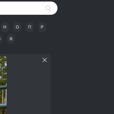
Н
О
П
Р
Ю
Я