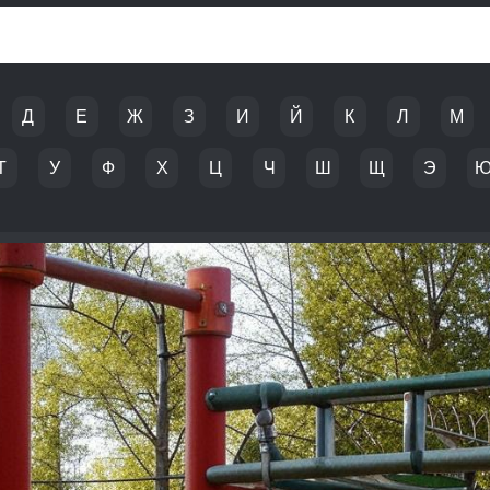
Д
Е
Ж
З
И
Й
К
Л
М
Т
У
Ф
Х
Ц
Ч
Ш
Щ
Э