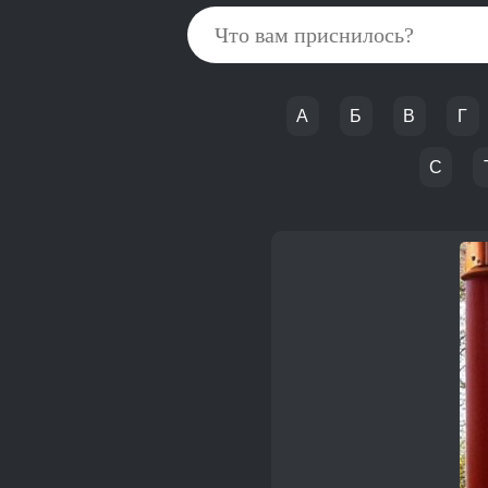
А
Б
В
Г
С