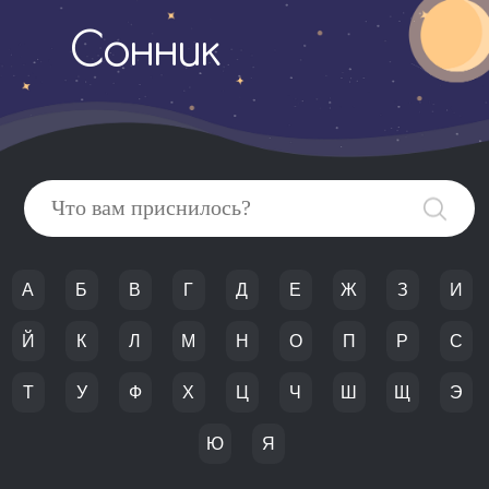
Сонник
А
Б
В
Г
Д
Е
Ж
З
И
Й
К
Л
М
Н
О
П
Р
С
Т
У
Ф
Х
Ц
Ч
Ш
Щ
Э
Ю
Я