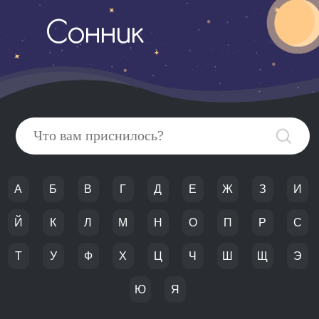
Сонник
А
Б
В
Г
Д
Е
Ж
З
И
Й
К
Л
М
Н
О
П
Р
С
Т
У
Ф
Х
Ц
Ч
Ш
Щ
Э
Ю
Я