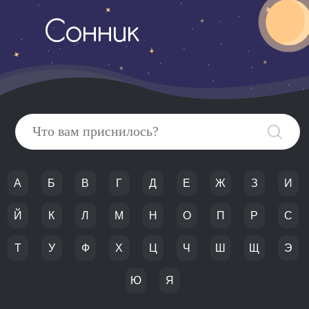
Сонник
А
Б
В
Г
Д
Е
Ж
З
И
Й
К
Л
М
Н
О
П
Р
С
Т
У
Ф
Х
Ц
Ч
Ш
Щ
Э
Ю
Я