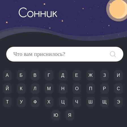
Сонник
А
Б
В
Г
Д
Е
Ж
З
И
Й
К
Л
М
Н
О
П
Р
С
Т
У
Ф
Х
Ц
Ч
Ш
Щ
Э
Ю
Я