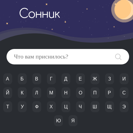
Сонник
А
Б
В
Г
Д
Е
Ж
З
И
Й
К
Л
М
Н
О
П
Р
С
Т
У
Ф
Х
Ц
Ч
Ш
Щ
Э
Ю
Я