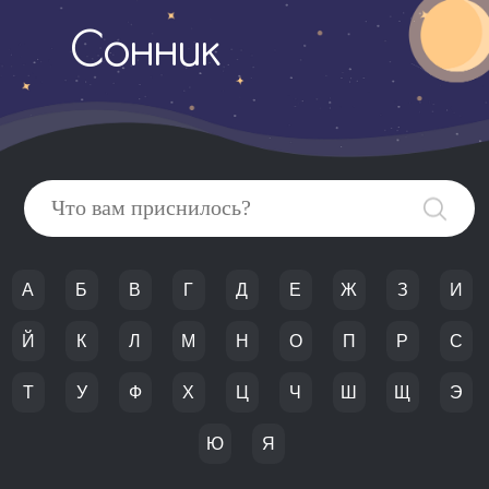
Сонник
А
Б
В
Г
Д
Е
Ж
З
И
Й
К
Л
М
Н
О
П
Р
С
Т
У
Ф
Х
Ц
Ч
Ш
Щ
Э
Ю
Я