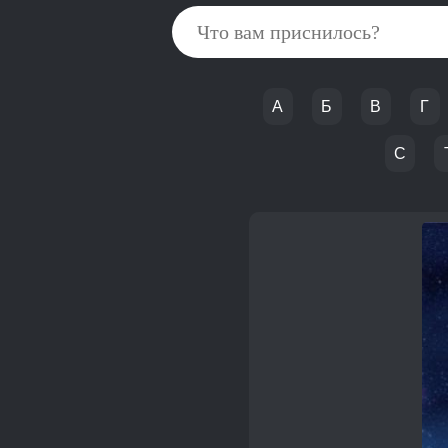
А
Б
В
Г
С