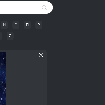
Н
О
П
Р
Ю
Я