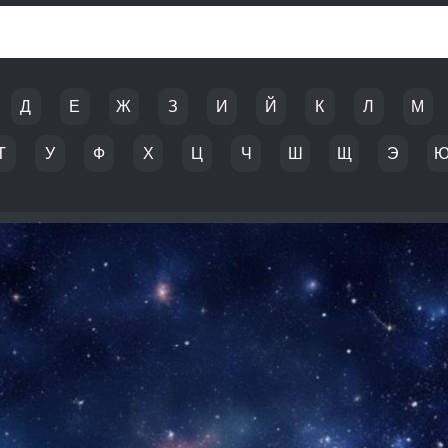
Д
Е
Ж
З
И
Й
К
Л
М
Т
У
Ф
Х
Ц
Ч
Ш
Щ
Э