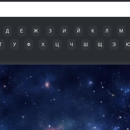
Д
Е
Ж
З
И
Й
К
Л
М
Т
У
Ф
Х
Ц
Ч
Ш
Щ
Э