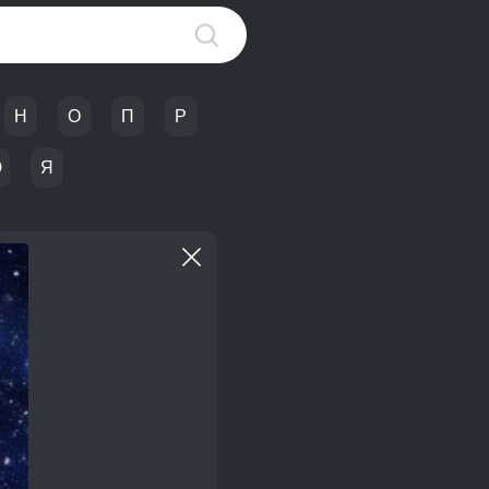
Н
О
П
Р
Ю
Я