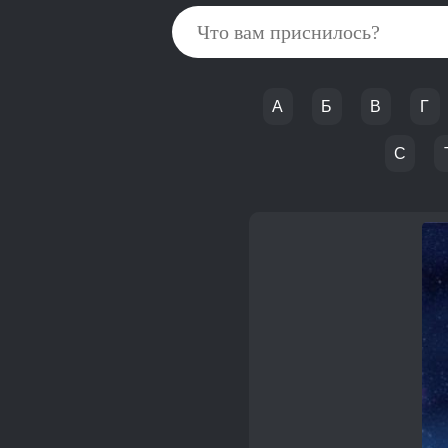
А
Б
В
Г
С