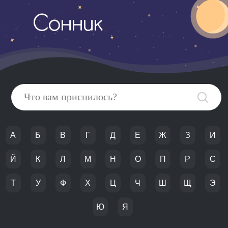
Сонник
А
Б
В
Г
Д
Е
Ж
З
И
Й
К
Л
М
Н
О
П
Р
С
Т
У
Ф
Х
Ц
Ч
Ш
Щ
Э
Ю
Я