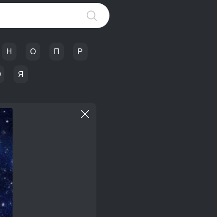
Н
О
П
Р
Ю
Я