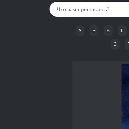
А
Б
В
Г
С