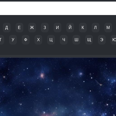
Д
Е
Ж
З
И
Й
К
Л
М
Т
У
Ф
Х
Ц
Ч
Ш
Щ
Э