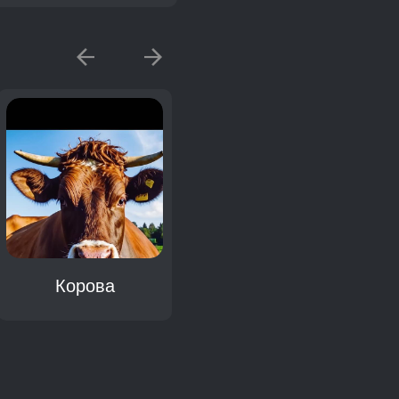
Корова
Лань