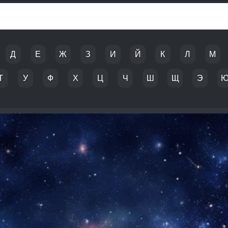
Д
Е
Ж
З
И
Й
К
Л
М
Т
У
Ф
Х
Ц
Ч
Ш
Щ
Э