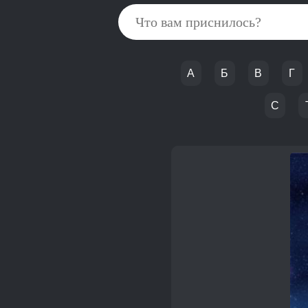
А
Б
В
Г
С