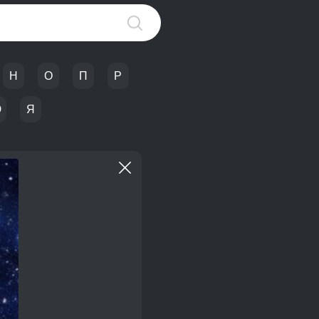
Н
О
П
Р
Ю
Я