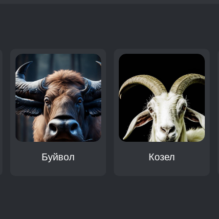
:
Буйвол
Козел